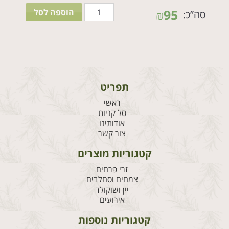
כמות
₪
95
הוספה לסל
סה”כ:
של
שתילה
בכלי
בטון
תפריט
ראשי
סל קניות
אודותינו
צור קשר
קטגוריות מוצרים
זרי פרחים
צמחים וסחלבים
יין ושוקולד
אירועים
קטגוריות נוספות