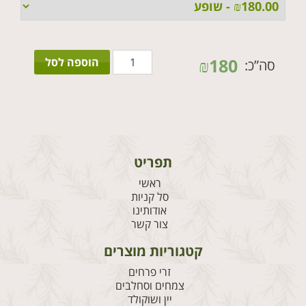
כמות
₪
180
הוספה לסל
סה”כ:
של
זר
ראש
לבן
נסיכה
תפריט
ראשי
סל קניות
אודותינו
צור קשר
קטגוריות מוצרים
זרי פרחים
צמחים וסחלבים
יין ושוקולד