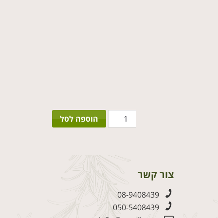
כמות
הוספה לסל
של
זר
כלה
לבן
סגול
צור קשר
08-9408439
050-5408439