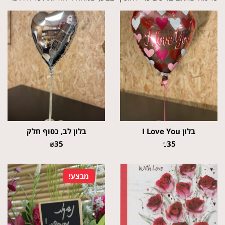
בלון I Love You
בלון לב, כסוף חלק
₪
35
₪
35
מבצע!